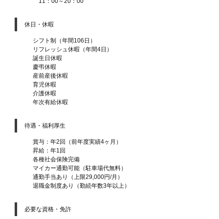
11：00～20：00
休日・休暇
シフト制（年間106日）
リフレッシュ休暇（年間4日）
誕生日休暇
慶弔休暇
産前産後休暇
育児休暇
介護休暇
年次有給休暇
待遇・福利厚生
賞与：年2回（前年度実績4ヶ月）
昇給：年1回
各種社会保険完備
マイカー通勤可能（駐車場代無料）
通勤手当あり（上限29,000円/月）
退職金制度あり（勤続年数3年以上）
必要な資格・免許