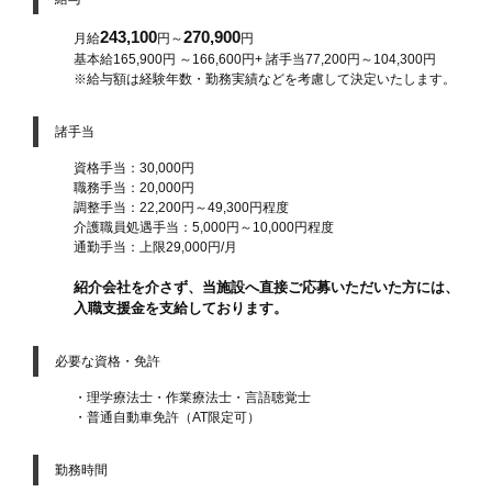
243,100
270,900
月給
円～
円
基本給165,900円 ～166,600円+ 諸手当77,200円～104,300円
※給与額は経験年数・勤務実績などを考慮して決定いたします。
諸手当
資格手当：30,000円
職務手当：20,000円
調整手当：22,200円～49,300円程度
介護職員処遇手当：5,000円～10,000円程度
通勤手当：上限29,000円/月
紹介会社を介さず、当施設へ直接ご応募いただいた方には、
入職支援金を支給しております。
必要な資格・免許
・理学療法士・作業療法士・言語聴覚士
・普通自動車免許（AT限定可）
勤務時間