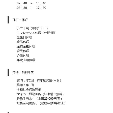
07：40 ～ 16：40
08：30 ～ 17：30
休日・休暇
シフト制（年間106日）
リフレッシュ休暇（年間4日）
誕生日休暇
慶弔休暇
産前産後休暇
育児休暇
介護休暇
年次有給休暇
待遇・福利厚生
賞与：年2回（前年度実績4ヶ月）
昇給：年1回
各種社会保険完備
マイカー通勤可能（駐車場代無料）
通勤手当あり（上限29,000円/月）
退職金制度あり（勤続年数3年以上）